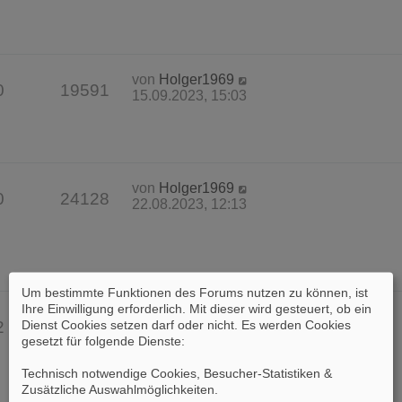
von
Holger1969
0
19591
15.09.2023, 15:03
von
Holger1969
0
24128
22.08.2023, 12:13
Um bestimmte Funktionen des Forums nutzen zu können, ist
Ihre Einwilligung erforderlich. Mit dieser wird gesteuert, ob ein
von
Holger1969
Dienst Cookies setzen darf oder nicht. Es werden Cookies
2
10461
08.08.2023, 18:32
gesetzt für folgende Dienste:
Technisch notwendige Cookies, Besucher-Statistiken &
Zusätzliche Auswahlmöglichkeiten
.