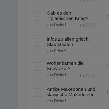
Gab es den
2
Trojanischen Krieg?
von
Dietrich
1
2
Infos zu allen griech.
Stadtstaaten
von
PeterX
Woher kamen die
2
Seevölker?
von
Dietrich
1
2
Antike Makedonen und
1
slawische Mazedonier
von
Dietrich