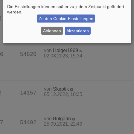
Die Einstellungen können später zu jedem Zeitpunkt geändert
werden.
von
Holger1969
6
14031
Zu den Cookie-Einstellungen
06.08.2023, 18:52
Ablehnen
Akzeptieren
von
Holger1969
6
54626
02.08.2023, 15:34
von
Skeptik
3
14157
05.12.2022, 10:35
von
Bulgarin
7
54492
25.09.2021, 22:49