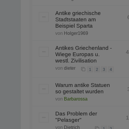
Antike griechische
Stadtstaaten am
Beispiel Sparta
von
Holger1969
Antikes Griechenland -
4
Wiege Europas u.
westl. Zivilisation
von
dieter
1
2
3
4
Warum antike Statuen
so gestaltet wurden
von
Barbarossa
Das Problem der
1
"Pelasger"
von
Dietrich
1
2