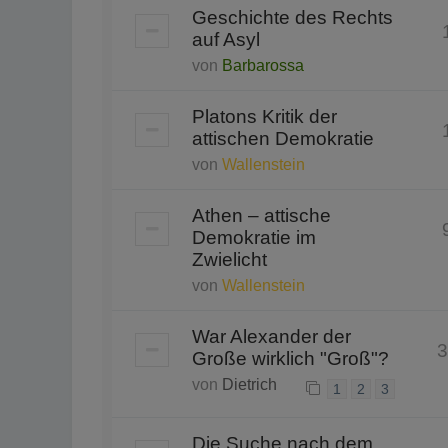
Geschichte des Rechts
auf Asyl
von
Barbarossa
Platons Kritik der
attischen Demokratie
von
Wallenstein
Athen – attische
Demokratie im
Zwielicht
von
Wallenstein
War Alexander der
3
Große wirklich "Groß"?
von
Dietrich
1
2
3
Die Suche nach dem