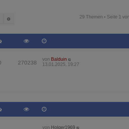
29 Themen • Seite
1
vo
Suche
Erweiterte Suche
von
Balduin
0
270238
13.01.2025, 19:27
von
Holger1969