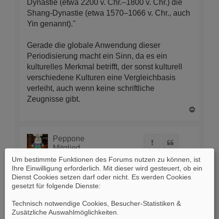
Dynastie (etwa 2200 v. Chr.–1800 v. Chr.) die
Shang-Dynastie (etwa 1570–1066 v. Chr., auch
Yin genannt)."
Gerade die globale Anwendung dieser
Periodisierung macht ein Sinn, da es ein
kulturelles Merkmal betrifft, der sonst kulturell
verschiedene Kulturen eine Vergleichbasis
verleiht, auch wenn keine schriftliche
Zeugnisse gibt.
N
a
c
h
Peppone
Melden
Zitat
o
Mitglied
b
Um bestimmte Funktionen des Forums nutzen zu können, ist
e
Ihre Einwilligung erforderlich. Mit dieser wird gesteuert, ob ein
n
04.10.2012, 19:04
Dienst Cookies setzen darf oder nicht. Es werden Cookies
gesetzt für folgende Dienste:
Technisch notwendige Cookies, Besucher-Statistiken &
Zusätzliche Auswahlmöglichkeiten
.