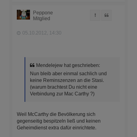
c
h
Peppone
Melden
Zitat
o
Mitglied
b
e
n
05.10.2012, 14:30
Mendelejew hat geschrieben:
Nun bleib aber einmal sachlich und
keine Reminszenzen an die Stasi.
(warum brachtest Du nicht eine
Verbindung zur Mac Carthy ?)
Weil McCarthy die Bevölkerung sich
gegenseitig bespitzeln ließ und keinen
Geheimdienst extra dafür einrichtete.