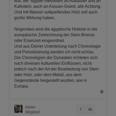
war. die 'Ägyper meißelten an Alabaster und an
Kalkstein, auch an Assuan-Granit, alle Achtung.
Und mit Wasser aufquellendes Holz soll auch
große Wirkung haben.
Nirgendwo wird die ägyptische Historie in die
europäische Zeitrechnung der Stein-Bronze
oder Eisenzeit eingeordnet.
Und aus Deiner Unterteilung nach Chronologie
und Periodisierung werden ich nicht schlau.
Die Chronoligien der Dynastien richteten sich
nach diversen kulturellen Einflüssen, nicht
jedoch nach der Art der Bearbeitung von Stein
oder Holz, oder dem Metall, aus dem
Gegenstände hergestellt wurden, wie in
Europa.
N
a
c
h
dieter
Melden
Zitat
o
Mitglied
b