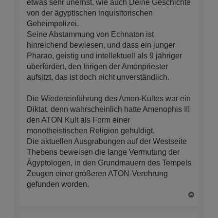
etwas sehr unernst, wie auch Deine Geschichte
von der ägyptischen inquisitorischen
Geheimpolizei.
Seine Abstammung von Echnaton ist
hinreichend bewiesen, und dass ein junger
Pharao, geistig und intellektuell als 9 jähriger
überfordert, den Inrigen der Amonpriester
aufsitzt, das ist doch nicht unverständlich.
Die Wiedereinführung des Amon-Kultes war ein
Diktat, denn wahrscheinlich hatte Amenophis III
den ATON Kult als Form einer
monotheistischen Religion gehuldigt.
Die aktuellen Ausgrabungen auf der Westseite
Thebens beweisen die lange Vermutung der
Ägyptologen, in den Grundmauern des Tempels
Zeugen einer größeren ATON-Verehrung
gefunden worden.
N
a
c