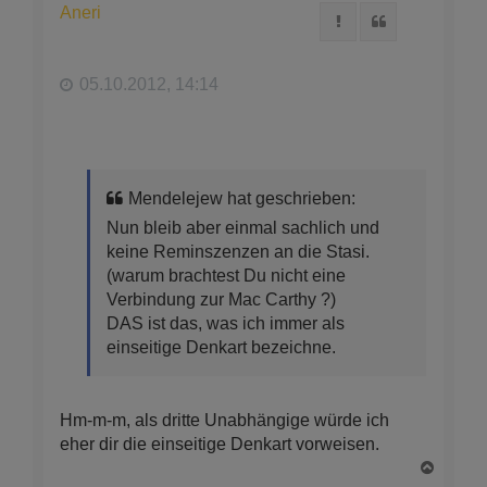
h
Aneri
Melden
Zitat
o
b
e
n
05.10.2012, 14:14
Mendelejew hat geschrieben:
Nun bleib aber einmal sachlich und
keine Reminszenzen an die Stasi.
(warum brachtest Du nicht eine
Verbindung zur Mac Carthy ?)
DAS ist das, was ich immer als
einseitige Denkart bezeichne.
Hm-m-m, als dritte Unabhängige würde ich
eher dir die einseitige Denkart vorweisen.
N
a