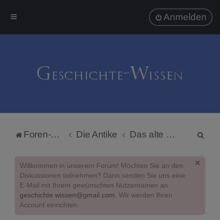
Anmelden
S
Foren-Übersicht
Die Antike
Das alte Ägypten
u
c
Willkommen in unserem Forum! Möchten Sie an den
h
Diskussionen teilnehmen? Dann senden Sie uns eine
E-Mail mit Ihrem gewünschten Nutzernamen an
e
geschichte.wissen@gmail.com
. Wir werden Ihren
Account einrichten.