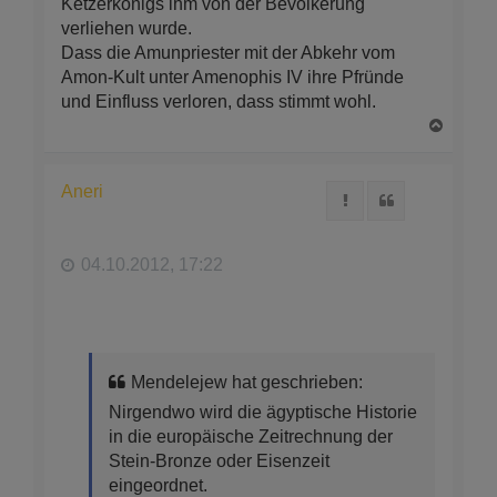
Ketzerkönigs ihm von der Bevölkerung
verliehen wurde.
Dass die Amunpriester mit der Abkehr vom
Amon-Kult unter Amenophis IV ihre Pfründe
und Einfluss verloren, dass stimmt wohl.
N
a
c
h
Aneri
Melden
Zitat
o
b
e
n
04.10.2012, 17:22
Mendelejew hat geschrieben:
Nirgendwo wird die ägyptische Historie
in die europäische Zeitrechnung der
Stein-Bronze oder Eisenzeit
eingeordnet.