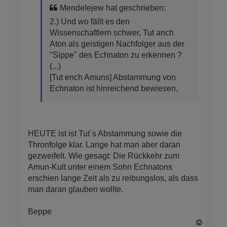
Mendelejew hat geschrieben:
2.) Und wo fällt es den
Wissenschaftlern schwer, Tut anch
Aton als geistigen Nachfolger aus der
"Sippe" des Echnaton zu erkennen ?
(...)
[Tut ench Amuns] Abstammung von
Echnaton ist hinreichend bewiesen,
HEUTE ist ist Tut´s Abstammung sowie die
Thronfolge klar. Lange hat man aber daran
gezweifelt. Wie gesagt: Die Rückkehr zum
Amun-Kult unter einem Sohn Echnatons
erschien lange Zeit als zu reibungslos, als dass
man daran glauben wollte.
Beppe
N