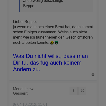
anderweitig beschäftigt.
Beppe
Lieber Beppe,
ja wenn man noch einen Beruf hat, dann kommt
schon Einiges zusammen. Weiss auch nicht
mehr, wie ich früher neben den Geschichtsforen
noch arbeiten konnte.
Was Du nicht willst, dass man
Dir tu, das füg auch keinem
Andern zu.
N
a
c
h
Mendelejew
Melden
Zitat
o
Gesperrt
b
e
n
04.10.2012, 15:01