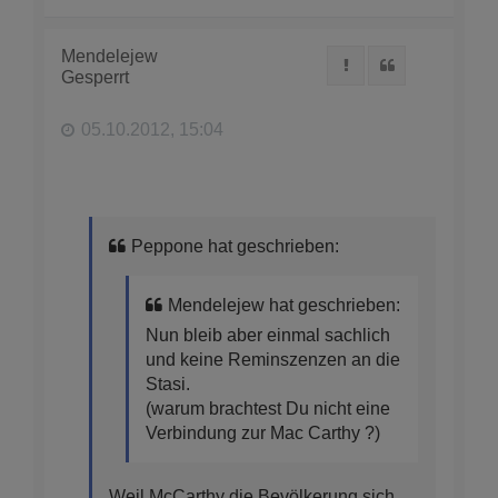
a
c
h
Mendelejew
Melden
Zitat
o
Gesperrt
b
e
n
05.10.2012, 15:04
Peppone hat geschrieben:
Mendelejew hat geschrieben:
Nun bleib aber einmal sachlich
und keine Reminszenzen an die
Stasi.
(warum brachtest Du nicht eine
Verbindung zur Mac Carthy ?)
Weil McCarthy die Bevölkerung sich