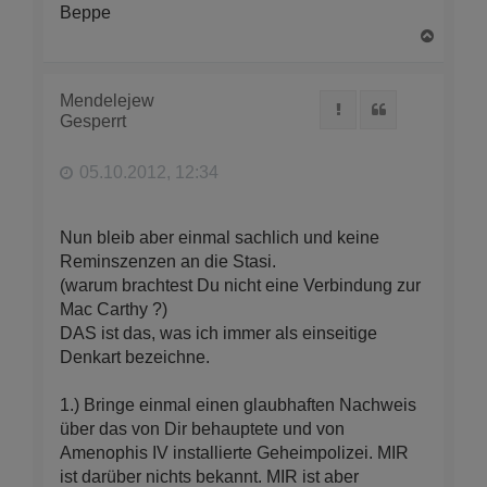
Beppe
N
a
c
h
Mendelejew
Melden
Zitat
o
Gesperrt
b
e
n
05.10.2012, 12:34
Nun bleib aber einmal sachlich und keine
Reminszenzen an die Stasi.
(warum brachtest Du nicht eine Verbindung zur
Mac Carthy ?)
DAS ist das, was ich immer als einseitige
Denkart bezeichne.
1.) Bringe einmal einen glaubhaften Nachweis
über das von Dir behauptete und von
Amenophis IV installierte Geheimpolizei. MIR
ist darüber nichts bekannt. MIR ist aber