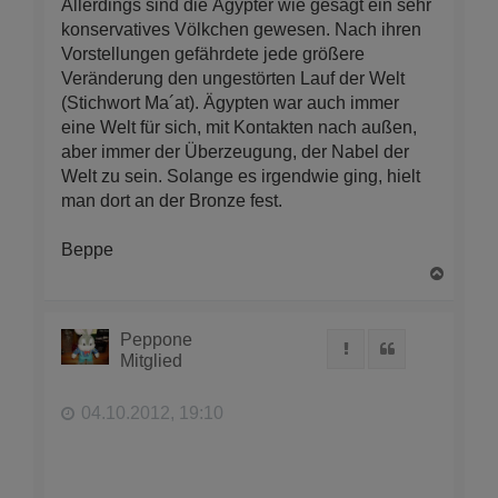
Allerdings sind die Ägypter wie gesagt ein sehr
konservatives Völkchen gewesen. Nach ihren
Vorstellungen gefährdete jede größere
Veränderung den ungestörten Lauf der Welt
(Stichwort Ma´at). Ägypten war auch immer
eine Welt für sich, mit Kontakten nach außen,
aber immer der Überzeugung, der Nabel der
Welt zu sein. Solange es irgendwie ging, hielt
man dort an der Bronze fest.
Beppe
N
a
c
h
Peppone
Melden
Zitat
o
Mitglied
b
e
n
04.10.2012, 19:10