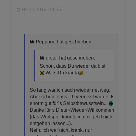
e
n
04.10.2012, 14:55
Peppone hat geschrieben:
dieter hat geschrieben:
Schön, dass Du wieder da bist.
Wars Du krank
So lang war ich auch wieder net weg.
Aber schön, dass ich vermisst wurde. Is
enorm gut für´s Selbstbewusstsein...
Danke für´s Dieter-Wieder-Willkommen
(das Wortspiel konnte ich mir jetzt nicht
entgehen lassen...).
Nein, ich war nicht krank, nur