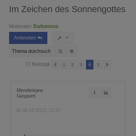
Im Zeichen des Sonnengottes
Moderator:
Barbarossa
Antworten
Suche
Erweiterte Suche
72 Beiträge
4
1
2
3
5
Vorherige
Nächste
Mendelejew
Melden
Zitat
Gesperrt
04.10.2012, 11:57