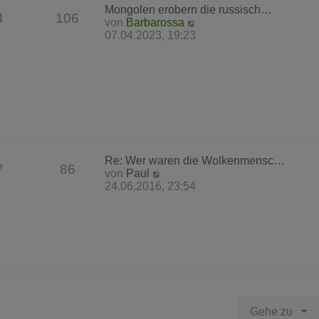
Mongolen erobern die russisch…
e
4
106
N
von
Barbarossa
i
e
07.04.2023, 19:23
t
u
r
e
a
s
g
t
e
r
B
e
i
Re: Wer waren die Wolkenmensc…
t
7
86
N
von
Paul
r
e
24.06.2016, 23:54
a
u
g
e
s
t
e
r
B
e
i
Gehe zu
t