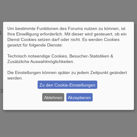
B
e
i
t
r
Um bestimmte Funktionen des Forums nutzen zu können, ist
Re: Untergang Roms - Kulturbr…
a
4
48
Ihre Einwilligung erforderlich. Mit dieser wird gesteuert, ob ein
N
von
Ruaidhri
g
Dienst Cookies setzen darf oder nicht. Es werden Cookies
e
19.04.2019, 19:28
gesetzt für folgende Dienste:
u
e
Technisch notwendige Cookies, Besucher-Statistiken &
s
Zusätzliche Auswahlmöglichkeiten
.
t
e
Die Einstellungen können später zu jedem Zeitpunkt geändert
r
werden.
B
e
Zu den Cookie-Einstellungen
Re: Expansion der Araber- was…
i
3
215
N
von
Kartoffelbre
t
Ablehnen
Akzeptieren
e
27.11.2022, 12:35
r
u
a
e
g
s
t
e
r
B