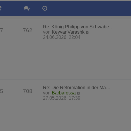
Re: König Philipp von Schwabe…
7
762
N
von
KeyvanVarashk
e
24.06.2026, 22:04
u
e
s
t
e
r
B
e
i
Re: Die Reformation in der Ma…
t
5
708
N
von
Barbarossa
r
e
27.05.2026, 17:39
a
u
g
e
s
t
e
r