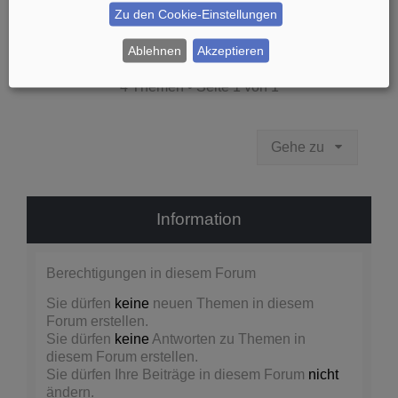
Zu den Cookie-Einstellungen
Ablehnen
Akzeptieren
Neues Thema
4 Themen • Seite
1
von
1
Gehe zu
Information
Berechtigungen in diesem Forum
Sie dürfen
keine
neuen Themen in diesem
Forum erstellen.
Sie dürfen
keine
Antworten zu Themen in
diesem Forum erstellen.
Sie dürfen Ihre Beiträge in diesem Forum
nicht
ändern.