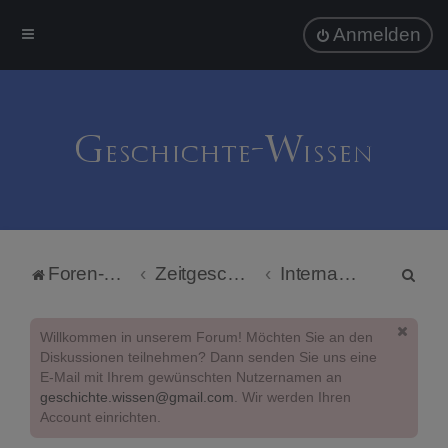
Anmelden
S
Foren-Übersicht
Zeitgeschichte
Internationaler Terrorismus
u
c
Willkommen in unserem Forum! Möchten Sie an den
h
Diskussionen teilnehmen? Dann senden Sie uns eine
E-Mail mit Ihrem gewünschten Nutzernamen an
e
geschichte.wissen@gmail.com
. Wir werden Ihren
Account einrichten.