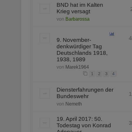
BND hat im Kalten
Krieg versagt
von
Barbarossa
4
9. November-
denkwürdiger Tag
Deutschlands 1918,
1938, 1989
von
Marek1964
1
2
3
4
Diensterfahrungen der
1
Bundeswehr
von
Nemeth
19. April 2017: 50.
3
Todestag von Konrad
Adenauer