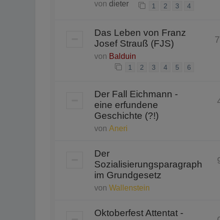
von
dieter
1
2
3
4
Das Leben von Franz
7
Josef Strauß (FJS)
von
Balduin
1
2
3
4
5
6
Der Fall Eichmann -
eine erfundene
Geschichte (?!)
von
Aneri
Der
Sozialisierungsparagraph
im Grundgesetz
von
Wallenstein
Oktoberfest Attentat -