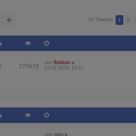
Suche
Erweiterte Suche
52 Themen
1
2
von
Balduin
0
270578
13.01.2025, 19:27
von
repo