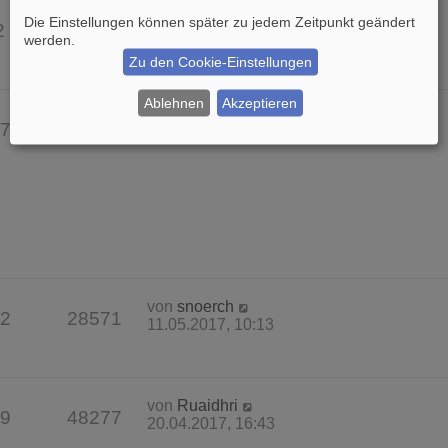
von
Barbarossa
Die Einstellungen können später zu jedem Zeitpunkt geändert
2
17487
15.12.2017, 18:04
werden.
Zu den Cookie-Einstellungen
Ablehnen
Akzeptieren
von
Barbarossa
7
66811
17.06.2017, 19:55
von
snoerch
2
28571
11.05.2017, 10:13
von
Ruaidhri
9
48277
20.04.2017, 16:43