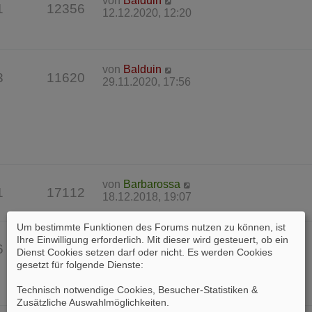
von
Balduin
1
12356
12.12.2020, 12:20
von
Balduin
3
11620
29.11.2020, 17:56
von
Barbarossa
1
17112
18.12.2018, 19:07
Um bestimmte Funktionen des Forums nutzen zu können, ist
Ihre Einwilligung erforderlich. Mit dieser wird gesteuert, ob ein
von
Barbarossa
6
18596
Dienst Cookies setzen darf oder nicht. Es werden Cookies
26.04.2018, 20:24
gesetzt für folgende Dienste:
Technisch notwendige Cookies, Besucher-Statistiken &
Zusätzliche Auswahlmöglichkeiten
.