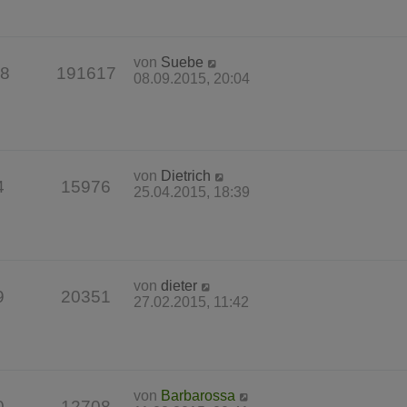
von
Suebe
8
191617
08.09.2015, 20:04
von
Dietrich
4
15976
25.04.2015, 18:39
von
dieter
9
20351
27.02.2015, 11:42
von
Barbarossa
0
12708