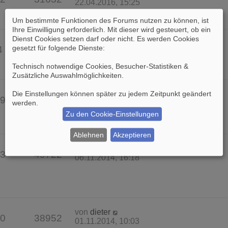
22.04.2016, 15:25
Um bestimmte Funktionen des Forums nutzen zu können, ist
Ihre Einwilligung erforderlich. Mit dieser wird gesteuert, ob ein
Dienst Cookies setzen darf oder nicht. Es werden Cookies
von
Wallenstein
gesetzt für folgende Dienste:
4
19756
11.04.2016, 15:15
Technisch notwendige Cookies, Besucher-Statistiken &
Zusätzliche Auswahlmöglichkeiten
.
Die Einstellungen können später zu jedem Zeitpunkt geändert
von
dieter
9
33390
werden.
18.06.2015, 14:33
Zu den Cookie-Einstellungen
Ablehnen
Akzeptieren
von
Cherusker
3
49722
06.11.2014, 16:18
von
dieter
0
38952
01.11.2014, 10:03