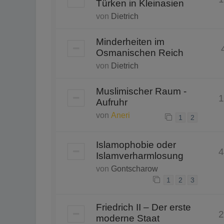
Türken in Kleinasien
von
Dietrich
Minderheiten im
Osmanischen Reich
von
Dietrich
Muslimischer Raum -
1
Aufruhr
von
Aneri
1
2
Islamophobie oder
4
Islamverharmlosung
von
Gontscharow
1
2
3
Friedrich II – Der erste
2
moderne Staat