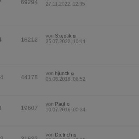
7
69294
27.11.2022, 12:35
von
Skeptik
4
16212
25.07.2022, 10:14
von
hjunck
4
44178
05.06.2018, 08:52
von
Paul
3
19607
10.07.2016, 00:34
von
Dietrich
2
31632