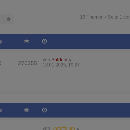
13 Themen • Seite
1
vo
Suche
Erweiterte Suche
von
Balduin
0
270355
13.01.2025, 19:27
von
Kartoffelbre