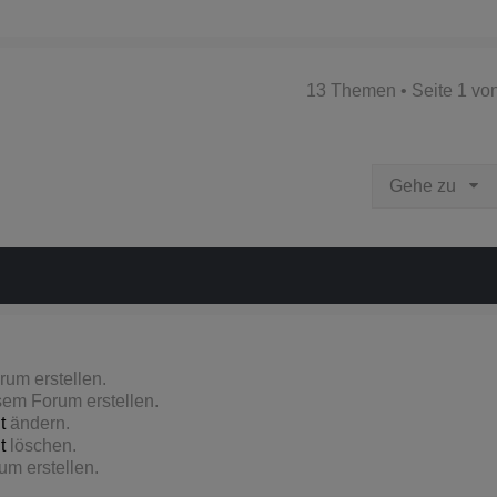
13 Themen • Seite
1
vo
Gehe zu
um erstellen.
em Forum erstellen.
t
ändern.
t
löschen.
m erstellen.