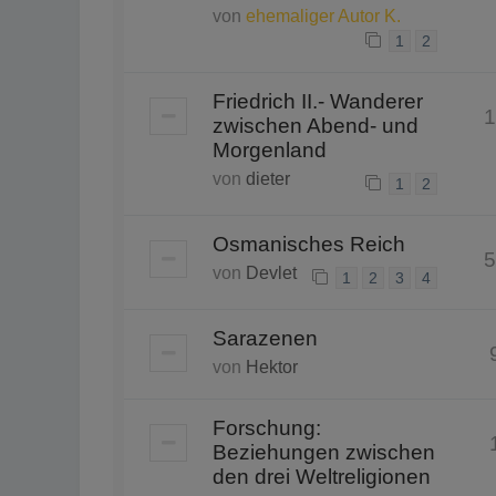
von
ehemaliger Autor K.
1
2
Friedrich II.- Wanderer
1
zwischen Abend- und
Morgenland
von
dieter
1
2
Osmanisches Reich
5
von
Devlet
1
2
3
4
Sarazenen
von
Hektor
Forschung:
Beziehungen zwischen
den drei Weltreligionen