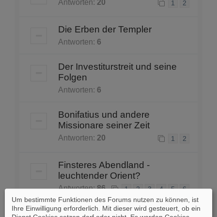
Antworten:
20
1
2
Die Erben der Templer
Antworten:
6
Der Investiturstreit und seine
Folgen
Antworten:
6
Bonifatius und andere
Missionare seiner Zeit
Antworten:
20
1
2
Finsteres Abendland -
leuchtender Orient?
Antworten:
86
1
2
3
4
5
6
Um bestimmte Funktionen des Forums nutzen zu können, ist
Ihre Einwilligung erforderlich. Mit dieser wird gesteuert, ob ein
Karl der Große - zu perfekt und
Dienst Cookies setzen darf oder nicht. Es werden Cookies