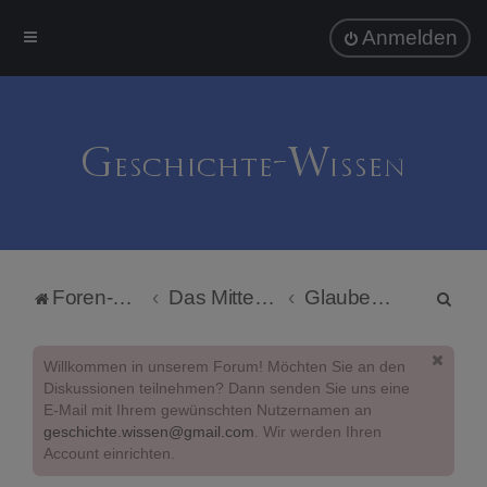
Anmelden
S
Foren-Übersicht
Das Mittelalter
Glaube und Kirche
u
c
Willkommen in unserem Forum! Möchten Sie an den
h
Diskussionen teilnehmen? Dann senden Sie uns eine
E-Mail mit Ihrem gewünschten Nutzernamen an
e
geschichte.wissen@gmail.com
. Wir werden Ihren
Account einrichten.