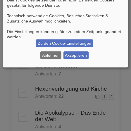
verklärt dargestellt?
gesetzt für folgende Dienste:
Antworten:
30
1
2
3
Technisch notwendige Cookies, Besucher-Statistiken &
Zusätzliche Auswahlmöglichkeiten
.
Untergang von Byzanz: Durch
Die Einstellungen können später zu jedem Zeitpunkt geändert
Kreuzzüge beschleunigt?
werden.
Zu den Cookie-Einstellungen
Antworten:
17
1
2
Ablehnen
Akzeptieren
Aufstand gegen die Kirche und
weltliche Oberen
Antworten:
7
Hexenverfolgung und Kirche
Antworten:
22
1
2
Die Apokalypse – Das Ende
der Welt
Antworten:
4