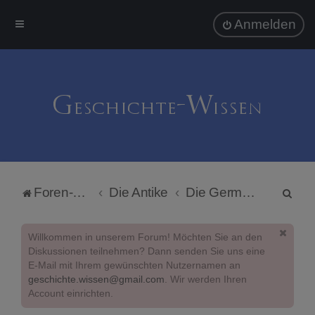
Anmelden
S
Foren-Übersicht
Die Antike
Die Germanen
u
c
Willkommen in unserem Forum! Möchten Sie an den
h
Diskussionen teilnehmen? Dann senden Sie uns eine
E-Mail mit Ihrem gewünschten Nutzernamen an
e
geschichte.wissen@gmail.com
. Wir werden Ihren
Account einrichten.