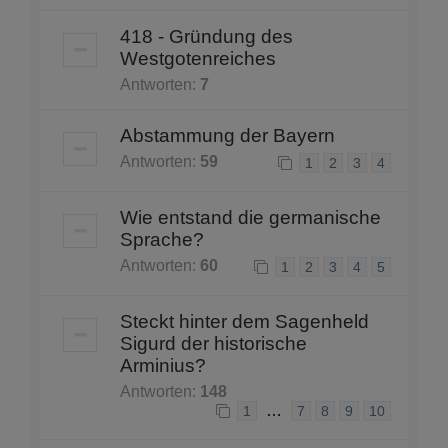
418 - Gründung des
Westgotenreiches
Antworten:
7
Abstammung der Bayern
Antworten:
59
1
2
3
4
Wie entstand die germanische
Sprache?
Antworten:
60
1
2
3
4
5
Steckt hinter dem Sagenheld
Sigurd der historische
Arminius?
Antworten:
148
…
1
7
8
9
10