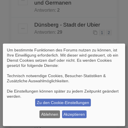
und Germanen
Antworten:
2
Dünsberg - Stadt der Ubier
Antworten:
29
1
2
Germanische Städte in
Um bestimmte Funktionen des Forums nutzen zu können, ist
Vorrömischer Zeit
Ihre Einwilligung erforderlich. Mit dieser wird gesteuert, ob ein
Dienst Cookies setzen darf oder nicht. Es werden Cookies
Antworten:
68
1
2
3
4
5
gesetzt für folgende Dienste:
Technisch notwendige Cookies, Besucher-Statistiken &
Älteste Stadt
Zusätzliche Auswahlmöglichkeiten
.
Deutschlands/Mitteleuropas
Die Einstellungen können später zu jedem Zeitpunkt geändert
Antworten:
20
1
2
werden.
Zu den Cookie-Einstellungen
Karte der Magna Germania
Ablehnen
Akzeptieren
Antworten:
4