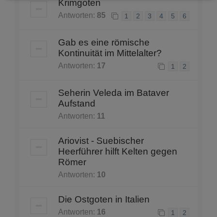
Krimgoten
Antworten:
85
1
2
3
4
5
6
Gab es eine römische
Kontinuität im Mittelalter?
Antworten:
17
1
2
Seherin Veleda im Bataver
Aufstand
Antworten:
11
Ariovist - Suebischer
Heerführer hilft Kelten gegen
Römer
Antworten:
10
Die Ostgoten in Italien
Antworten:
16
1
2