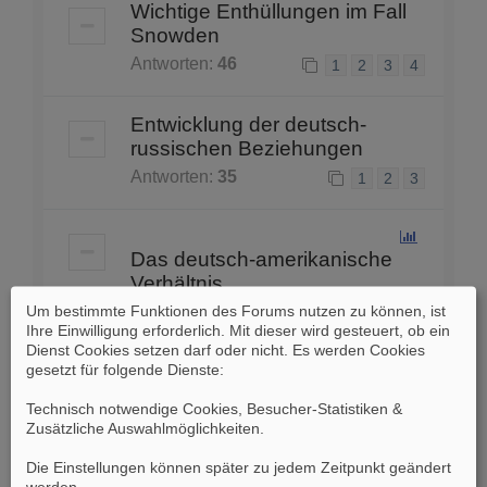
Wichtige Enthüllungen im Fall
Snowden
Antworten:
46
1
2
3
4
Entwicklung der deutsch-
russischen Beziehungen
Antworten:
35
1
2
3
Das deutsch-amerikanische
Verhältnis
Um bestimmte Funktionen des Forums nutzen zu können, ist
Antworten:
43
1
2
3
Ihre Einwilligung erforderlich. Mit dieser wird gesteuert, ob ein
Dienst Cookies setzen darf oder nicht. Es werden Cookies
gesetzt für folgende Dienste:
Neuer Skandal um den BND?
Antworten:
5
Technisch notwendige Cookies, Besucher-Statistiken &
Zusätzliche Auswahlmöglichkeiten
.
Tschecho-Böhmisch-mährisch-
Die Einstellungen können später zu jedem Zeitpunkt geändert
slowakischer Sprachdschungel
werden.