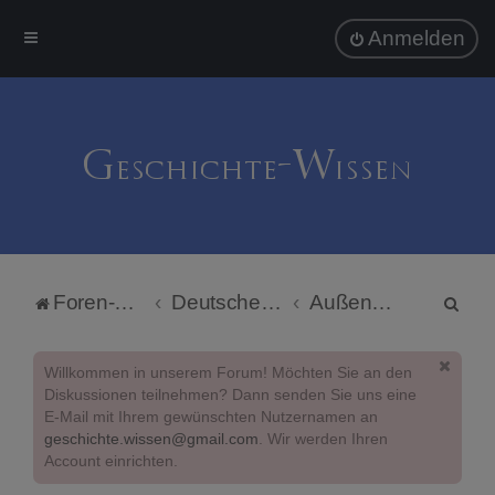
Anmelden
S
Foren-Übersicht
Deutsche Politik
Außenpolitik
u
c
Willkommen in unserem Forum! Möchten Sie an den
h
Diskussionen teilnehmen? Dann senden Sie uns eine
E-Mail mit Ihrem gewünschten Nutzernamen an
e
geschichte.wissen@gmail.com
. Wir werden Ihren
Account einrichten.