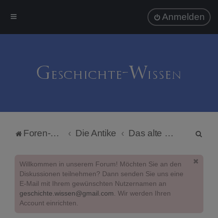
Anmelden
S
Foren-Übersicht
Die Antike
Das alte Ägypten
u
c
Willkommen in unserem Forum! Möchten Sie an den
h
Diskussionen teilnehmen? Dann senden Sie uns eine
E-Mail mit Ihrem gewünschten Nutzernamen an
e
geschichte.wissen@gmail.com
. Wir werden Ihren
Account einrichten.