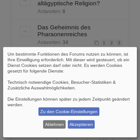
altägyptische Religion?
Antworten:
6
Das Geheimnis des
Pharaonenreiches
Antworten:
34
1
2
3
Um bestimmte Funktionen des Forums nutzen zu können, ist
Die schwarze Macht am Nil
Ihre Einwilligung erforderlich. Mit dieser wird gesteuert, ob ein
Dienst Cookies setzen darf oder nicht. Es werden Cookies
Antworten:
6
gesetzt für folgende Dienste:
Technisch notwendige Cookies, Besucher-Statistiken &
Im Schattenreich der
Zusätzliche Auswahlmöglichkeiten
.
Pharaonen
Die Einstellungen können später zu jedem Zeitpunkt geändert
Antworten:
19
1
2
werden.
Zu den Cookie-Einstellungen
Die Bernsteinstraße
Ablehnen
Akzeptieren
Antworten:
40
1
2
3