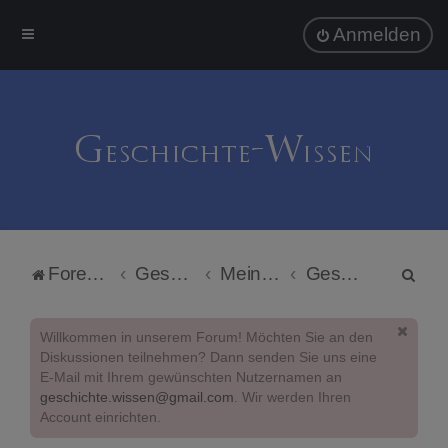
Anmelden
S
Foren-Übersicht
Geschichte-Wissen
Meinungen und Kommentare
Geschichte-Wissen Autorenportal
u
c
Willkommen in unserem Forum! Möchten Sie an den
h
Diskussionen teilnehmen? Dann senden Sie uns eine
E-Mail mit Ihrem gewünschten Nutzernamen an
e
geschichte.wissen@gmail.com
. Wir werden Ihren
Account einrichten.