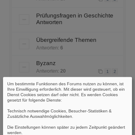
Prüfungsfragen in Geschichte
Antworten
Übergreifende Themen
Antworten:
6
Byzanz
Antworten:
20
1
2
Um bestimmte Funktionen des Forums nutzen zu können, ist
[Nachrichten] Redaktion
Ihre Einwilligung erforderlich. Mit dieser wird gesteuert, ob ein
unterstützen
Dienst Cookies setzen darf oder nicht. Es werden Cookies
gesetzt für folgende Dienste:
Antworten:
19
1
2
Technisch notwendige Cookies, Besucher-Statistiken &
Zusätzliche Auswahlmöglichkeiten
.
Eure Meinung zu folgendem
Beitrag
Die Einstellungen können später zu jedem Zeitpunkt geändert
werden.
Antworten:
4