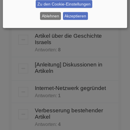
Zu den Cookie-Einstellungen
Wappen
Ablehnen
Akzeptieren
Antworten:
3
Artikel über die Geschichte
Israels
Antworten:
8
[Anleitung] Diskussionen in
Artikeln
Internet-Netzwerk gegründet
Antworten:
1
Verbesserung bestehender
Artikel
Antworten:
4