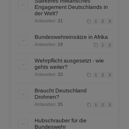
Stärkeres militärisches
Engagement Deutschlands in
der Welt?
Antworten:
31
1
2
3
Bundeswehreinsätze in Afrika
Antworten:
19
1
2
Wehrpflicht ausgesetzt - wie
gehts weiter?
Antworten:
33
1
2
3
Braucht Deutschland
Drohnen?
Antworten:
35
1
2
3
Hubschrauber für die
Bundeswehr