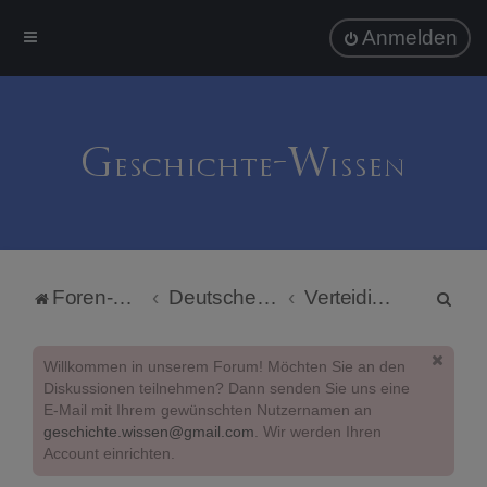
Anmelden
S
Foren-Übersicht
Deutsche Politik
Verteidigungspolitik
u
c
Willkommen in unserem Forum! Möchten Sie an den
h
Diskussionen teilnehmen? Dann senden Sie uns eine
E-Mail mit Ihrem gewünschten Nutzernamen an
e
geschichte.wissen@gmail.com
. Wir werden Ihren
Account einrichten.