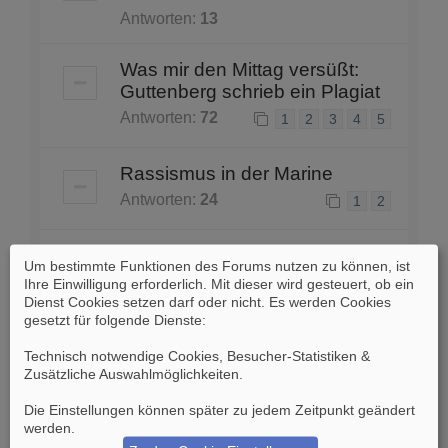
Antworten:
13
Was mir den Mittag versüßt:
Guttenberg schrieb ein Plagiat
Antworten:
72
1
2
3
4
5
Rassismus in der Marine
Antworten:
24
1
2
Absturz von 4 Starfighter-Jets
Um bestimmte Funktionen des Forums nutzen zu können, ist
am 19.6. 1962 bei Kerpen - Ei
Ihre Einwilligung erforderlich. Mit dieser wird gesteuert, ob ein
Dienst Cookies setzen darf oder nicht. Es werden Cookies
Antworten:
2
gesetzt für folgende Dienste:
Definition: Wann ist ein
Technisch notwendige Cookies, Besucher-Statistiken &
Zusätzliche Auswahlmöglichkeiten
.
Militäreinsatz ein Krieg?
Antworten:
31
1
2
3
Die Einstellungen können später zu jedem Zeitpunkt geändert
werden.