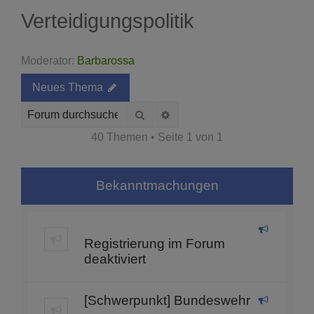
Verteidigungspolitik
Moderator:
Barbarossa
Neues Thema
Suche
Erweiterte Suche
40 Themen • Seite
1
von
1
Bekanntmachungen
Registrierung im Forum
deaktiviert
[Schwerpunkt] Bundeswehr