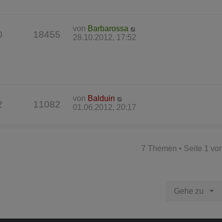
von
Barbarossa
0
18455
28.10.2012, 17:52
von
Balduin
2
11082
01.06.2012, 20:17
7 Themen • Seite
1
vo
Gehe zu