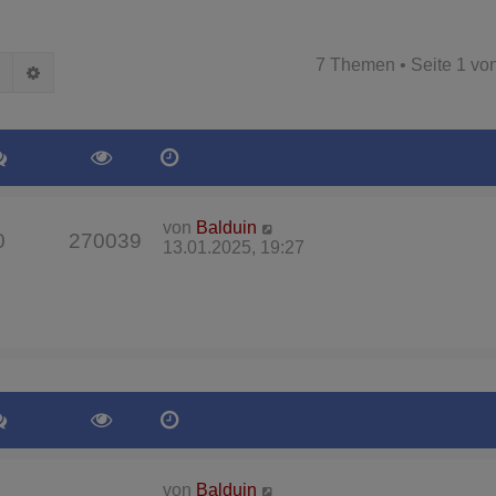
7 Themen • Seite
1
vo
Suche
Erweiterte Suche
von
Balduin
0
270039
13.01.2025, 19:27
von
Balduin