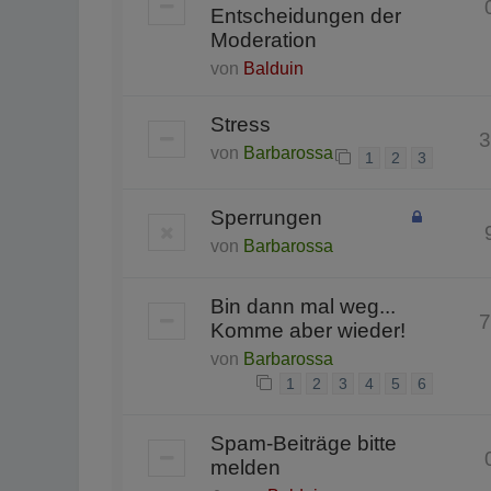
Entscheidungen der
Moderation
von
Balduin
Stress
3
von
Barbarossa
1
2
3
Sperrungen
von
Barbarossa
Bin dann mal weg...
7
Komme aber wieder!
von
Barbarossa
1
2
3
4
5
6
Spam-Beiträge bitte
melden