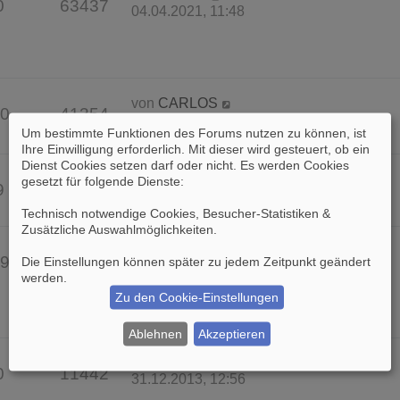
0
63437
04.04.2021, 11:48
von
CARLOS
0
41354
16.08.2015, 18:48
Um bestimmte Funktionen des Forums nutzen zu können, ist
Ihre Einwilligung erforderlich. Mit dieser wird gesteuert, ob ein
Dienst Cookies setzen darf oder nicht. Es werden Cookies
von
Barbarossa
gesetzt für folgende Dienste:
9
17872
13.02.2015, 22:02
Technisch notwendige Cookies, Besucher-Statistiken &
Zusätzliche Auswahlmöglichkeiten
.
von
dieter
9
71215
Die Einstellungen können später zu jedem Zeitpunkt geändert
17.08.2014, 14:43
werden.
Zu den Cookie-Einstellungen
Ablehnen
Akzeptieren
von
Balduin
0
11442
31.12.2013, 12:56