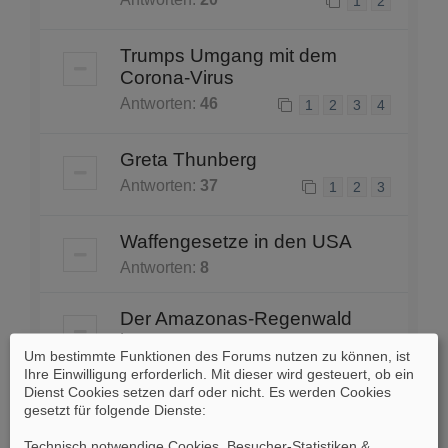
1
2
Trumps Umgang mit dem
Corona-Virus
Antworten:
46
1
2
3
4
Greta Thunberg
Antworten:
37
1
2
3
Waffengesetze in den USA
Antworten:
8
Der Amazonas-Regenwald
brennt
Um bestimmte Funktionen des Forums nutzen zu können, ist
Antworten:
5
Ihre Einwilligung erforderlich. Mit dieser wird gesteuert, ob ein
Dienst Cookies setzen darf oder nicht. Es werden Cookies
gesetzt für folgende Dienste:
Einigung: USA dürfen mehr
Rindfleisch in die EU
Technisch notwendige Cookies, Besucher-Statistiken &