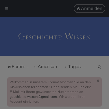
Anmelden
S
Foren-Übersicht
Amerikanische Politik
Tagespolitik
u
c
Willkommen in unserem Forum! Möchten Sie an den
h
Diskussionen teilnehmen? Dann senden Sie uns eine
E-Mail mit Ihrem gewünschten Nutzernamen an
e
geschichte.wissen@gmail.com
. Wir werden Ihren
Account einrichten.