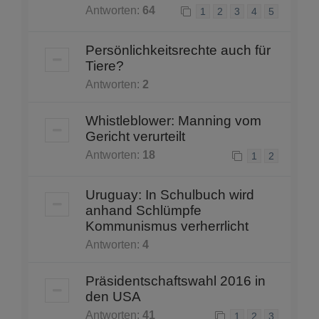
Antworten:
64
1
2
3
4
5
Persönlichkeitsrechte auch für
Tiere?
Antworten:
2
Whistleblower: Manning vom
Gericht verurteilt
Antworten:
18
1
2
Uruguay: In Schulbuch wird
anhand Schlümpfe
Kommunismus verherrlicht
Antworten:
4
Präsidentschaftswahl 2016 in
den USA
Antworten:
41
1
2
3