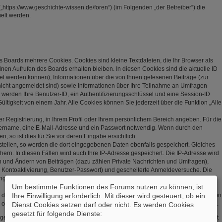
„https://www.geschichte-wissen.de/foren“) (im Folgenden „der Betreiber“) die
elt werden.
s Boards mehrere Cookies. Cookies sind kleine Textdateien, die Ihr Browser als
en Aufrufen des Boards erhalten bleiben. In diesen Cookies sind die aktuelle ID
net werden können), Informationen über die von Ihnen gelesenen Beiträge (zur
nicht angemeldet sind) sowie Informationen über Ihre Teilnahme an Umfragen
r werden Ihre Benutzer-ID, ein Authentifizierungsschlüssel und eine Session-ID
tigkeit von einem Jahr. Alle Cookies können Sie jederzeit über die Funktion „Alle
er Registrierung, in Ihrem Profil oder Ihrem persönlichem Bereich angeben. Für die
zername, eine E-Mail-Adresse und ein Passwort notwendig. Wenn durch den
, so ist dies für Sie vor deren Eingabe ersichtlich.
stellen, so werden die dort eingegebenen Daten ebenfalls gespeichert. Gleiches
hern. In diesen Fällen wird auch Ihre IP-Adresse gespeichert. Die IP-Adresse wird
en und Ändern von Beiträgen (dazu zählen Private Nachrichten und Umfragen),
, Kontoaktivierung, Benutzer-Passwort) und gescheiterte Anmeldeversuche. Die
(User Agent) wird nur in der „Wer ist online?“-Funktion angezeigt und nicht
Um bestimmte Funktionen des Forums nutzen zu können, ist
Ihre Einwilligung erforderlich. Mit dieser wird gesteuert, ob ein
s, dass weitere Daten gespeichert werden. Dazu gehören Ihr Abstimmungsverhalten
 oder explizit von Ihnen gesetzte Lesezeichen oder Benachrichtigungsfunktionen.
Dienst Cookies setzen darf oder nicht. Es werden Cookies
gesetzt für folgende Dienste:
gespeichert, so dass es sicher ist. Jedoch wird Ihnen empfohlen, dieses Passwort