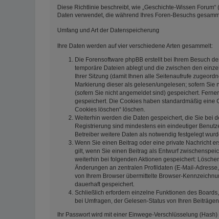
Diese Richtlinie beschreibt, wie „Geschichte-Wissen Forum“ (
Daten verwendet, die während Ihres Foren-Besuchs gesamm
Umfang und Art der Datenspeicherung
Ihre Daten werden auf vier verschiedene Arten gesammelt:
Die Forensoftware phpBB erstellt bei Ihrem Besuch de
temporäre Dateien ablegt und die zwischen den einzeln
Ihrer Sitzung (damit Ihnen alle Seitenaufrufe zugeord
Markierung dieser als gelesen/ungelesen; sofern Sie 
(sofern Sie nicht angemeldet sind) gespeichert. Ferne
gespeichert. Die Cookies haben standardmäßig eine Gül
Cookies löschen“ löschen.
Weiterhin werden die Daten gespeichert, die Sie bei d
Registrierung sind mindestens ein eindeutiger Benut
Betreiber weitere Daten als notwendig festgelegt wurden
Wenn Sie einen Beitrag oder eine private Nachricht er
gilt, wenn Sie einen Beitrag als Entwurf zwischenspeic
weiterhin bei folgenden Aktionen gespeichert: Lösch
Änderungen an zentralen Profildaten (E-Mail-Adresse
von Ihrem Browser übermittelte Browser-Kennzeichnung 
dauerhaft gespeichert.
Schließlich erfordern einzelne Funktionen des Board
bei Umfragen, der Gelesen-Status von Ihren Beiträgen
Ihr Passwort wird mit einer Einwege-Verschlüsselung (Hash) 