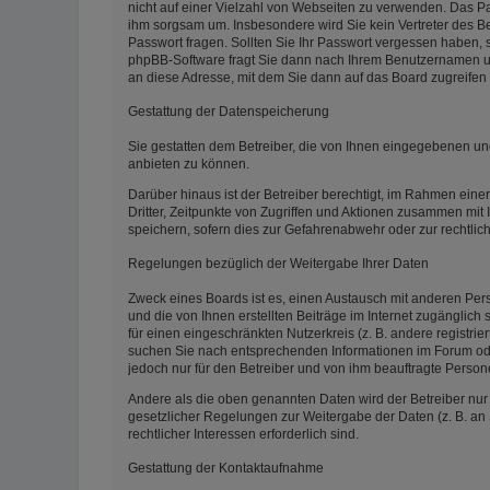
nicht auf einer Vielzahl von Webseiten zu verwenden. Das Pas
ihm sorgsam um. Insbesondere wird Sie kein Vertreter des Be
Passwort fragen. Sollten Sie Ihr Passwort vergessen haben,
phpBB-Software fragt Sie dann nach Ihrem Benutzernamen un
an diese Adresse, mit dem Sie dann auf das Board zugreifen
Gestattung der Datenspeicherung
Sie gestatten dem Betreiber, die von Ihnen eingegebenen un
anbieten zu können.
Darüber hinaus ist der Betreiber berechtigt, im Rahmen ein
Dritter, Zeitpunkte von Zugriffen und Aktionen zusammen mit
speichern, sofern dies zur Gefahrenabwehr oder zur rechtlic
Regelungen bezüglich der Weitergabe Ihrer Daten
Zweck eines Boards ist es, einen Austausch mit anderen Pers
und die von Ihnen erstellten Beiträge im Internet zugänglich
für einen eingeschränkten Nutzerkreis (z. B. andere registri
suchen Sie nach entsprechenden Informationen im Forum oder 
jedoch nur für den Betreiber und von ihm beauftragte Person
Andere als die oben genannten Daten wird der Betreiber nur m
gesetzlicher Regelungen zur Weitergabe der Daten (z. B. an 
rechtlicher Interessen erforderlich sind.
Gestattung der Kontaktaufnahme