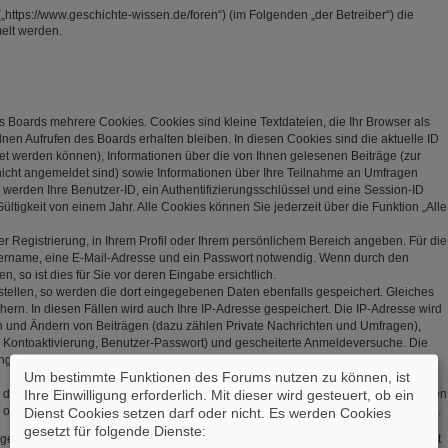
„https://www.geschichte-wissen.de/foren“) (im Folgenden „der Betreiber“) die
elt werden.
s Boards mehrere Cookies. Cookies sind kleine Textdateien, die Ihr Browser als
en Aufrufen des Boards erhalten bleiben. In diesen Cookies sind die aktuelle ID
net werden können), Informationen über die von Ihnen gelesenen Beiträge (zur
nicht angemeldet sind) sowie Informationen über Ihre Teilnahme an Umfragen
r werden Ihre Benutzer-ID, ein Authentifizierungsschlüssel und eine Session-ID
tigkeit von einem Jahr. Alle Cookies können Sie jederzeit über die Funktion „Alle
er Registrierung, in Ihrem Profil oder Ihrem persönlichem Bereich angeben. Für die
zername, eine E-Mail-Adresse und ein Passwort notwendig. Wenn durch den
, so ist dies für Sie vor deren Eingabe ersichtlich.
stellen, so werden die dort eingegebenen Daten ebenfalls gespeichert. Gleiches
hern. In diesen Fällen wird auch Ihre IP-Adresse gespeichert. Die IP-Adresse wird
en und Ändern von Beiträgen (dazu zählen Private Nachrichten und Umfragen),
, Kontoaktivierung, Benutzer-Passwort) und gescheiterte Anmeldeversuche. Die
(User Agent) wird nur in der „Wer ist online?“-Funktion angezeigt und nicht
Um bestimmte Funktionen des Forums nutzen zu können, ist
Ihre Einwilligung erforderlich. Mit dieser wird gesteuert, ob ein
s, dass weitere Daten gespeichert werden. Dazu gehören Ihr Abstimmungsverhalten
 oder explizit von Ihnen gesetzte Lesezeichen oder Benachrichtigungsfunktionen.
Dienst Cookies setzen darf oder nicht. Es werden Cookies
gesetzt für folgende Dienste:
gespeichert, so dass es sicher ist. Jedoch wird Ihnen empfohlen, dieses Passwort