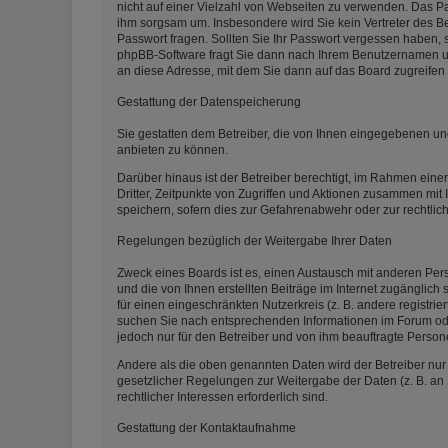
nicht auf einer Vielzahl von Webseiten zu verwenden. Das Pas
ihm sorgsam um. Insbesondere wird Sie kein Vertreter des Be
Passwort fragen. Sollten Sie Ihr Passwort vergessen haben,
phpBB-Software fragt Sie dann nach Ihrem Benutzernamen un
an diese Adresse, mit dem Sie dann auf das Board zugreifen
Gestattung der Datenspeicherung
Sie gestatten dem Betreiber, die von Ihnen eingegebenen un
anbieten zu können.
Darüber hinaus ist der Betreiber berechtigt, im Rahmen ein
Dritter, Zeitpunkte von Zugriffen und Aktionen zusammen mit
speichern, sofern dies zur Gefahrenabwehr oder zur rechtlic
Regelungen bezüglich der Weitergabe Ihrer Daten
Zweck eines Boards ist es, einen Austausch mit anderen Pers
und die von Ihnen erstellten Beiträge im Internet zugänglich
für einen eingeschränkten Nutzerkreis (z. B. andere registri
suchen Sie nach entsprechenden Informationen im Forum oder 
jedoch nur für den Betreiber und von ihm beauftragte Person
Andere als die oben genannten Daten wird der Betreiber nur m
gesetzlicher Regelungen zur Weitergabe der Daten (z. B. an 
rechtlicher Interessen erforderlich sind.
Gestattung der Kontaktaufnahme