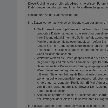
Diese Richtlinie beschreibt, wie „Geschichte-Wissen Forum“ (
Daten verwendet, die während Ihres Foren-Besuchs gesamm
Umfang und Art der Datenspeicherung
Ihre Daten werden auf vier verschiedene Arten gesammelt:
Die Forensoftware phpBB erstellt bei Ihrem Besuch de
temporäre Dateien ablegt und die zwischen den einzeln
Ihrer Sitzung (damit Ihnen alle Seitenaufrufe zugeord
Markierung dieser als gelesen/ungelesen; sofern Sie 
(sofern Sie nicht angemeldet sind) gespeichert. Ferne
gespeichert. Die Cookies haben standardmäßig eine Gül
Cookies löschen“ löschen.
Weiterhin werden die Daten gespeichert, die Sie bei d
Registrierung sind mindestens ein eindeutiger Benut
Betreiber weitere Daten als notwendig festgelegt wurden
Wenn Sie einen Beitrag oder eine private Nachricht er
gilt, wenn Sie einen Beitrag als Entwurf zwischenspeic
weiterhin bei folgenden Aktionen gespeichert: Lösch
Änderungen an zentralen Profildaten (E-Mail-Adresse
von Ihrem Browser übermittelte Browser-Kennzeichnung 
dauerhaft gespeichert.
Schließlich erfordern einzelne Funktionen des Board
bei Umfragen, der Gelesen-Status von Ihren Beiträgen
Ihr Passwort wird mit einer Einwege-Verschlüsselung (Hash) 