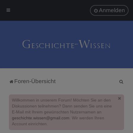
Anmelden
S
Foren-Übersicht
u
c
Willkommen in unserem Forum! Möchten Sie an den
h
Diskussionen teilnehmen? Dann senden Sie uns eine
E-Mail mit Ihrem gewünschten Nutzernamen an
e
geschichte.wissen@gmail.com
. Wir werden Ihren
Account einrichten.