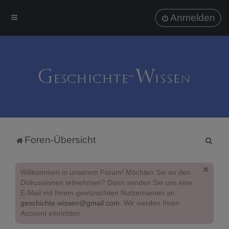
Anmelden
S
Foren-Übersicht
u
c
Willkommen in unserem Forum! Möchten Sie an den
h
Diskussionen teilnehmen? Dann senden Sie uns eine
E-Mail mit Ihrem gewünschten Nutzernamen an
e
geschichte.wissen@gmail.com
. Wir werden Ihren
Account einrichten.