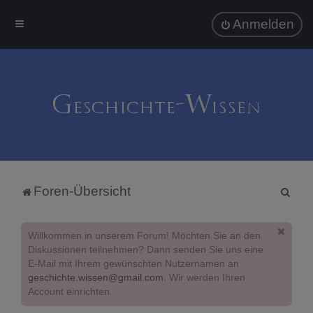
Anmelden
S
Foren-Übersicht
u
c
Willkommen in unserem Forum! Möchten Sie an den
h
Diskussionen teilnehmen? Dann senden Sie uns eine
E-Mail mit Ihrem gewünschten Nutzernamen an
e
geschichte.wissen@gmail.com
. Wir werden Ihren
Account einrichten.