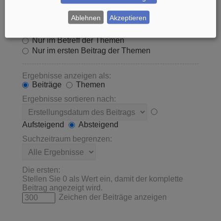
Innerhalb suchen:
Ablehnen
Akzeptieren
Betreff und Text der Beiträge
Nur im Text der Beiträge
Nur im Betreff der Themen
Nur im ersten Beitrag der Themen
Ergebnisse anzeigen als:
Beiträge
Themen
Ergebnisse sortieren nach:
Aufsteigend
Absteigend
Suchzeitraum begrenzen:
Die ersten:
Stellen Sie 0 als Wert ein, damit der komplette
Beitrag angezeigt wird.
Zeichen der Beiträge anzeigen