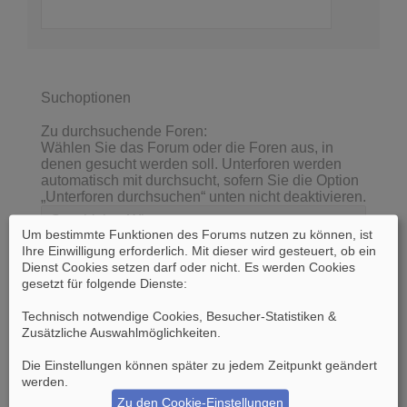
Suchoptionen
Zu durchsuchende Foren:
Wählen Sie das Forum oder die Foren aus, in
denen gesucht werden soll. Unterforen werden
automatisch mit durchsucht, sofern Sie die Option
„Unterforen durchsuchen“ unten nicht deaktivieren.
Um bestimmte Funktionen des Forums nutzen zu können, ist
Ihre Einwilligung erforderlich. Mit dieser wird gesteuert, ob ein
Dienst Cookies setzen darf oder nicht. Es werden Cookies
gesetzt für folgende Dienste:
Technisch notwendige Cookies, Besucher-Statistiken &
Zusätzliche Auswahlmöglichkeiten
.
Die Einstellungen können später zu jedem Zeitpunkt geändert
werden.
Unterforen durchsuchen:
Ja
Nein
Zu den Cookie-Einstellungen