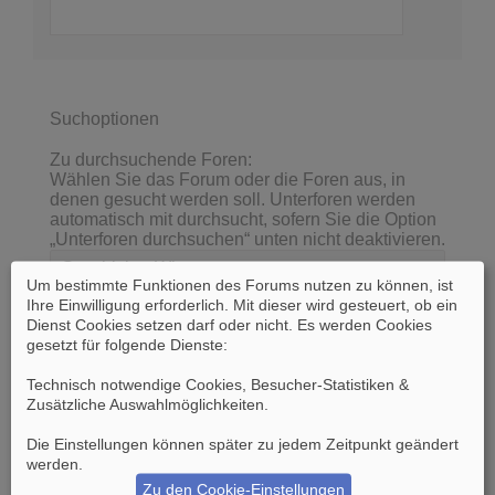
Suchoptionen
Zu durchsuchende Foren:
Wählen Sie das Forum oder die Foren aus, in
denen gesucht werden soll. Unterforen werden
automatisch mit durchsucht, sofern Sie die Option
„Unterforen durchsuchen“ unten nicht deaktivieren.
Um bestimmte Funktionen des Forums nutzen zu können, ist
Ihre Einwilligung erforderlich. Mit dieser wird gesteuert, ob ein
Dienst Cookies setzen darf oder nicht. Es werden Cookies
gesetzt für folgende Dienste:
Technisch notwendige Cookies, Besucher-Statistiken &
Zusätzliche Auswahlmöglichkeiten
.
Die Einstellungen können später zu jedem Zeitpunkt geändert
werden.
Unterforen durchsuchen:
Ja
Nein
Zu den Cookie-Einstellungen