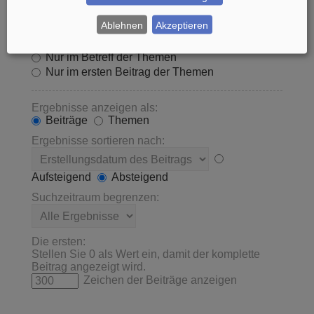
Innerhalb suchen:
Ablehnen
Akzeptieren
Betreff und Text der Beiträge
Nur im Text der Beiträge
Nur im Betreff der Themen
Nur im ersten Beitrag der Themen
Ergebnisse anzeigen als:
Beiträge
Themen
Ergebnisse sortieren nach:
Aufsteigend
Absteigend
Suchzeitraum begrenzen:
Die ersten:
Stellen Sie 0 als Wert ein, damit der komplette
Beitrag angezeigt wird.
Zeichen der Beiträge anzeigen