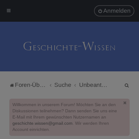
Anmelden
S
Foren-Übersicht
Suche
Unbeantwortete Themen
u
c
Willkommen in unserem Forum! Möchten Sie an den
h
Diskussionen teilnehmen? Dann senden Sie uns eine
E-Mail mit Ihrem gewünschten Nutzernamen an
e
geschichte.wissen@gmail.com
. Wir werden Ihren
Account einrichten.