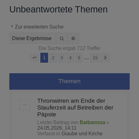
Unbeantwortete Themen
Zur erweiterten Suche
Suche
Erweiterte Suche
Die Suche ergab 712 Treffer
1
…
2
3
4
5
15
Seite
1
von
15
Nächste
Themen
Thronwirren am Ende der
Stauferzeit auf Betreiben der
Päpste
Letzter Beitrag von
Barbarossa
«
24.05.2026, 14:11
Verfasst in
Glaube und Kirche