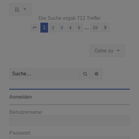
Die Suche ergab 712 Treffer
1
…
2
3
4
5
15
Seite
1
von
15
Nächste
Gehe zu
Suche
Erweiterte Suche
Anmelden
Benutzername:
Passwort: