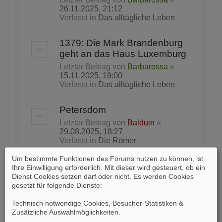
26.11.2025, 21:12
Verfasst in
Das alltägliche Leben
1379: Die Mark Brandenburg
geht an das Haus Luxemburg
Letzter Beitrag von
Barbarossa
«
15.11.2025, 19:00
Verfasst in
Das alltägliche Leben
Petersdom
Letzter Beitrag von
Balduin
«
29.08.2025, 18:27
Verfasst in
Die Römer
Um bestimmte Funktionen des Forums nutzen zu können, ist
Lieblingsbeschäftigung der
Ihre Einwilligung erforderlich. Mit dieser wird gesteuert, ob ein
Partei vor Wahlen in den USA:
Dienst Cookies setzen darf oder nicht. Es werden Cookies
gesetzt für folgende Dienste:
das „Gerrymandering“
Letzter Beitrag von
Skeptik
«
Technisch notwendige Cookies, Besucher-Statistiken &
22.08.2025, 15:20
Zusätzliche Auswahlmöglichkeiten
.
Verfasst in
Tagespolitik