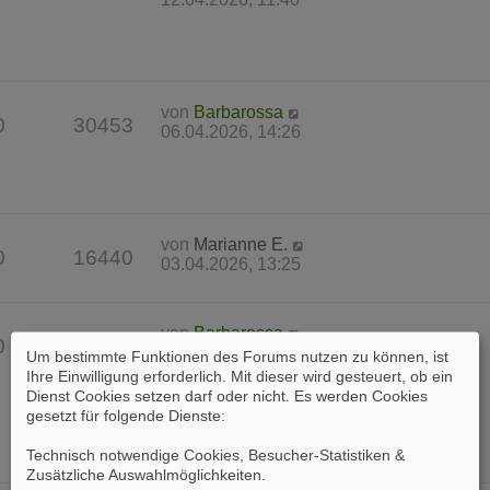
von
Barbarossa
0
30453
06.04.2026, 14:26
von
Marianne E.
0
16440
03.04.2026, 13:25
von
Barbarossa
0
37582
31.03.2026, 17:23
Um bestimmte Funktionen des Forums nutzen zu können, ist
Ihre Einwilligung erforderlich. Mit dieser wird gesteuert, ob ein
Dienst Cookies setzen darf oder nicht. Es werden Cookies
gesetzt für folgende Dienste:
Technisch notwendige Cookies, Besucher-Statistiken &
Zusätzliche Auswahlmöglichkeiten
.