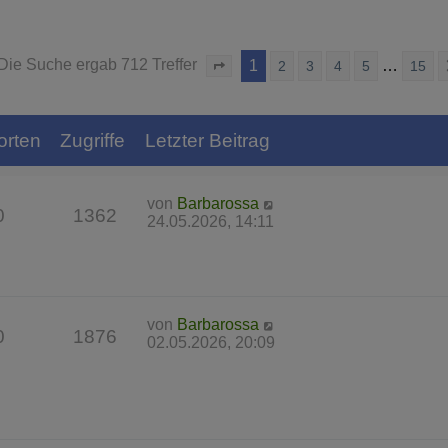
Die Suche ergab 712 Treffer
1
…
2
3
4
5
15
Seite
1
von
15
orten
Zugriffe
Letzter Beitrag
von
Barbarossa
0
1362
24.05.2026, 14:11
von
Barbarossa
0
1876
02.05.2026, 20:09