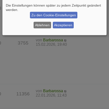
von
Barbarossa
Die Einstellungen können später zu jedem Zeitpunkt geändert
0
7650
22.03.2026, 17:25
werden.
Zu den Cookie-Einstellungen
Ablehnen
Akzeptieren
von
Barbarossa
0
3755
15.02.2026, 19:40
von
Barbarossa
0
11356
22.01.2026, 11:43