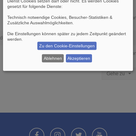
Dienst Cookies setzen darf oder nicht. Es werden Cookies
gesetzt für folgende Dienste:
Technisch notwendige Cookies, Besucher-Statistiken &
Die Suche ergab 0 Treffer • Seite
1
vo
Zusätzliche Auswahlmöglichkeiten
.
Die Einstellungen können später zu jedem Zeitpunkt geändert
den.
werden.
Zu den Cookie-Einstellungen
Die Suche ergab 0 Treffer • Seite
1
vo
Ablehnen
Akzeptieren
Gehe zu