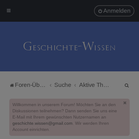
Anmelden
S
Foren-Übersicht
Suche
Aktive Themen
u
c
Willkommen in unserem Forum! Möchten Sie an den
h
Diskussionen teilnehmen? Dann senden Sie uns eine
E-Mail mit Ihrem gewünschten Nutzernamen an
e
geschichte.wissen@gmail.com
. Wir werden Ihren
Account einrichten.