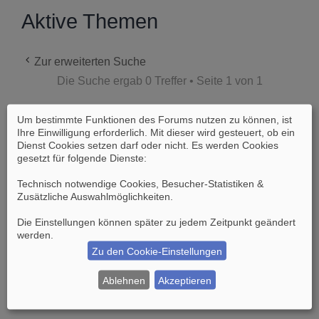
Aktive Themen
Zur erweiterten Suche
Die Suche ergab 0 Treffer • Seite
1
von
1
Um bestimmte Funktionen des Forums nutzen zu können, ist
Es wurden keine passenden Ergebnisse
Ihre Einwilligung erforderlich. Mit dieser wird gesteuert, ob ein
gefunden.
Dienst Cookies setzen darf oder nicht. Es werden Cookies
gesetzt für folgende Dienste:
Die Suche ergab 0 Treffer • Seite
1
von
1
Technisch notwendige Cookies, Besucher-Statistiken &
Zusätzliche Auswahlmöglichkeiten
.
Gehe zu
Die Einstellungen können später zu jedem Zeitpunkt geändert
werden.
Zu den Cookie-Einstellungen
Suche
Erweiterte Suche
Ablehnen
Akzeptieren