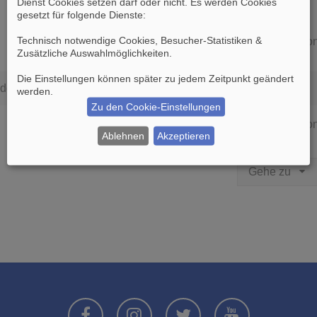
Dienst Cookies setzen darf oder nicht. Es werden Cookies
gesetzt für folgende Dienste:
Technisch notwendige Cookies, Besucher-Statistiken &
Die Suche ergab 0 Treffer • Seite
1
vo
Zusätzliche Auswahlmöglichkeiten
.
Die Einstellungen können später zu jedem Zeitpunkt geändert
den.
werden.
Zu den Cookie-Einstellungen
Die Suche ergab 0 Treffer • Seite
1
vo
Ablehnen
Akzeptieren
Gehe zu