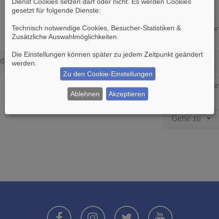
Dienst Cookies setzen darf oder nicht. Es werden Cookies
gesetzt für folgende Dienste:
Technisch notwendige Cookies, Besucher-Statistiken &
Die Suche ergab 0 Treffer • Seite
1
vo
Zusätzliche Auswahlmöglichkeiten
.
Die Einstellungen können später zu jedem Zeitpunkt geändert
den.
werden.
Zu den Cookie-Einstellungen
Die Suche ergab 0 Treffer • Seite
1
vo
Ablehnen
Akzeptieren
Gehe zu