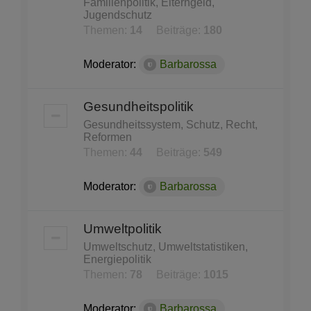
Familienpolitik, Elterngeld,
Jugendschutz
Themen:
14
Beiträge:
180
Moderator:
Barbarossa
Gesundheitspolitik
Gesundheitssystem, Schutz, Recht,
Reformen
Themen:
44
Beiträge:
549
Moderator:
Barbarossa
Umweltpolitik
Umweltschutz, Umweltstatistiken,
Energiepolitik
Themen:
78
Beiträge:
1015
Moderator:
Barbarossa