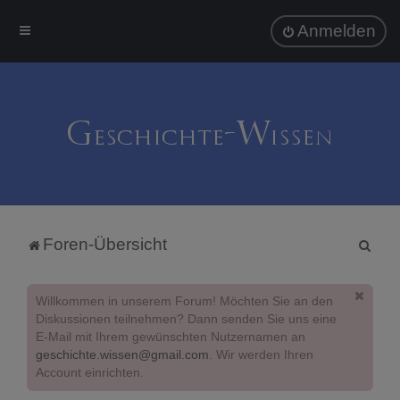
Anmelden
S
Foren-Übersicht
u
c
Willkommen in unserem Forum! Möchten Sie an den
h
Diskussionen teilnehmen? Dann senden Sie uns eine
E-Mail mit Ihrem gewünschten Nutzernamen an
e
geschichte.wissen@gmail.com
. Wir werden Ihren
Account einrichten.