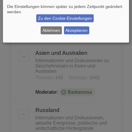
und Konferenzen
Die Einstellungen können später zu jedem Zeitpunkt geändert
United Nations, Nato, WHO, Unicef,
werden.
Unesco...
Zu den Cookie-Einstellungen
Themen:
87
Beiträge:
1140
Ablehnen
Akzeptieren
Moderator:
Barbarossa
Asien und Australien
Informationen und Diskussionen zu
Geschehnissen in Asien und
Australien
Themen:
145
Beiträge:
3041
Moderator:
Barbarossa
Russland
Informationen und Diskussionen,
aktuelle Ereignisse, politische und
wirtschaftliche Hintergründe