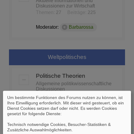
Aktuelle Informationen und
Diskussionen zur Wirtschaft
Themen:
27
Beiträge:
225
Moderator:
Barbarossa
Weltpolitisches
Politische Theorien
Allgemeine politikwissenschaftliche
Diskussionen
Themen:
74
Beiträge:
1453
Um bestimmte Funktionen des Forums nutzen zu können, ist
Ihre Einwilligung erforderlich. Mit dieser wird gesteuert, ob ein
Dienst Cookies setzen darf oder nicht. Es werden Cookies
Moderator:
Barbarossa
gesetzt für folgende Dienste:
Technisch notwendige Cookies, Besucher-Statistiken &
Globale Politik - Organisationen
Zusätzliche Auswahlmöglichkeiten
.