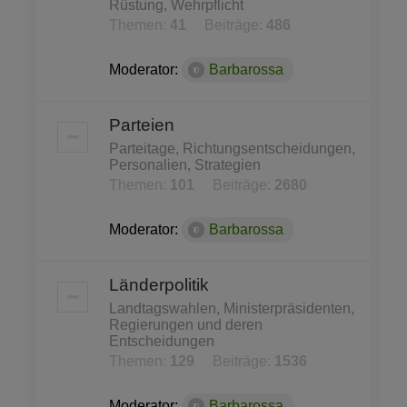
Rüstung, Wehrpflicht
Themen:
41
Beiträge:
486
Moderator:
Barbarossa
Parteien
Parteitage, Richtungsentscheidungen,
Personalien, Strategien
Themen:
101
Beiträge:
2680
Moderator:
Barbarossa
Länderpolitik
Landtagswahlen, Ministerpräsidenten,
Regierungen und deren
Entscheidungen
Themen:
129
Beiträge:
1536
Moderator:
Barbarossa