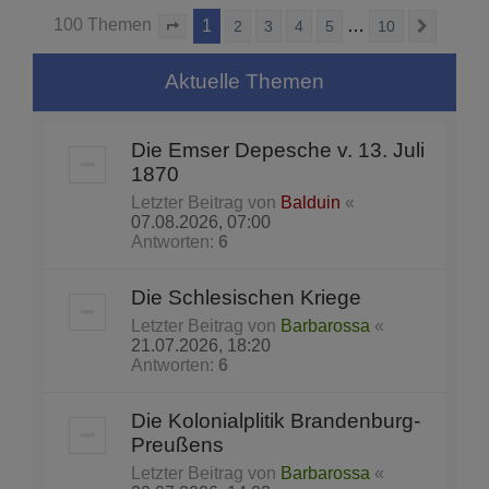
100 Themen
1
…
2
3
4
5
10
Seite
1
von
10
Nächst
Aktuelle Themen
Die Emser Depesche v. 13. Juli
1870
Letzter Beitrag von
Balduin
«
07.08.2026, 07:00
Antworten:
6
Die Schlesischen Kriege
Letzter Beitrag von
Barbarossa
«
21.07.2026, 18:20
Antworten:
6
Die Kolonialplitik Brandenburg-
Preußens
Letzter Beitrag von
Barbarossa
«