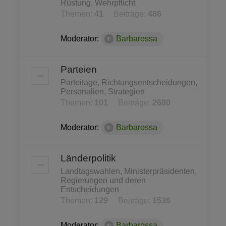
Rüstung, Wehrpflicht
Themen:
41
Beiträge:
486
Moderator:
Barbarossa
Parteien
Parteitage, Richtungsentscheidungen,
Personalien, Strategien
Themen:
101
Beiträge:
2680
Moderator:
Barbarossa
Länderpolitik
Landtagswahlen, Ministerpräsidenten,
Regierungen und deren
Entscheidungen
Themen:
129
Beiträge:
1536
Moderator:
Barbarossa