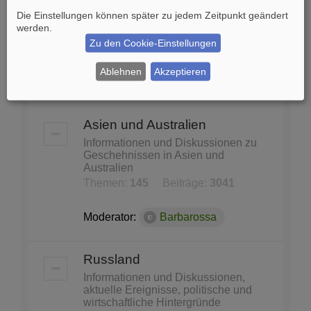
und Konferenzen
Die Einstellungen können später zu jedem Zeitpunkt geändert
United Nations, Nato, WHO, Unicef,
werden.
Unesco...
Zu den Cookie-Einstellungen
Themen:
87
Beiträge:
1140
Ablehnen
Akzeptieren
Moderator:
Barbarossa
Asien und Australien
Informationen und Diskussionen zu
Geschehnissen in Asien und
Australien
Themen:
145
Beiträge:
3041
Moderator:
Barbarossa
Russland
Informationen und Diskussionen,
aktuelle Ereignisse, politische und
wirtschaftliche Hintergründe