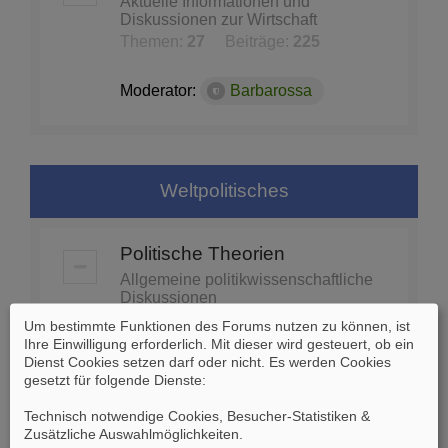
Aktuelle Informationen und
Diskussionen zur Wirtschaft
Themen:
27
Beiträge:
225
Moderator:
Barbarossa
Weltpolitisches
Politische Theorien
Allgemeine politikwissenschaftliche
Diskussionen
Themen:
74
Beiträge:
1453
Um bestimmte Funktionen des Forums nutzen zu können, ist
Ihre Einwilligung erforderlich. Mit dieser wird gesteuert, ob ein
Dienst Cookies setzen darf oder nicht. Es werden Cookies
Moderator:
Barbarossa
gesetzt für folgende Dienste:
Technisch notwendige Cookies, Besucher-Statistiken &
Globale Politik - Organisationen
Zusätzliche Auswahlmöglichkeiten
.