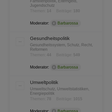
Familienpolitik, Elterngeld,
Jugendschutz
Themen:
14
Beiträge:
180
Moderator:
Barbarossa
Gesundheitspolitik
Gesundheitssystem, Schutz, Recht,
Reformen
Themen:
44
Beiträge:
549
Moderator:
Barbarossa
Umweltpolitik
Umweltschutz, Umweltstatistiken,
Energiepolitik
Themen:
78
Beiträge:
1015
Moderator:
Barbarossa