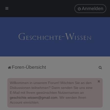
Anmelden
S
Foren-Übersicht
u
c
Willkommen in unserem Forum! Möchten Sie an den
h
Diskussionen teilnehmen? Dann senden Sie uns eine
E-Mail mit Ihrem gewünschten Nutzernamen an
e
geschichte.wissen@gmail.com
. Wir werden Ihren
Account einrichten.