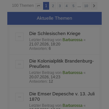
100 Themen
1
…
2
3
4
5
10
Seite
1
von
10
Nächst
Aktuelle Themen
Die Schlesischen Kriege
Letzter Beitrag von
Barbarossa
«
21.07.2026, 18:20
Antworten:
6
Die Kolonialplitik Brandenburg-
Preußens
Letzter Beitrag von
Barbarossa
«
20.07.2026, 14:23
Antworten:
12
Die Emser Depesche v. 13. Juli
1870
Letzter Beitrag von
Barbarossa
«