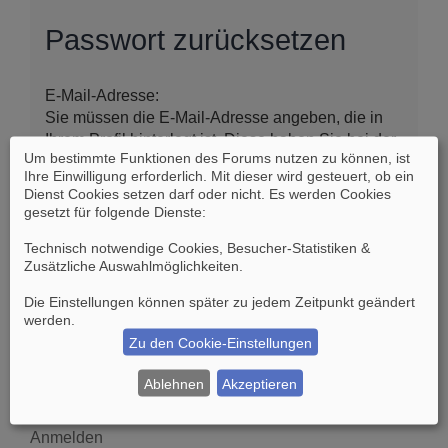
Passwort zurücksetzen
E-Mail-Adresse:
Sie müssen die E-Mail-Adresse angeben, die in
Ihrem Profil hinterlegt ist. Diese haben Sie bei der
Um bestimmte Funktionen des Forums nutzen zu können, ist
Registrierung angegeben oder nachträglich in
Ihre Einwilligung erforderlich. Mit dieser wird gesteuert, ob ein
Ihrem persönlichen Bereich geändert.
Dienst Cookies setzen darf oder nicht. Es werden Cookies
gesetzt für folgende Dienste:
Technisch notwendige Cookies, Besucher-Statistiken &
Zusätzliche Auswahlmöglichkeiten
.
Die Einstellungen können später zu jedem Zeitpunkt geändert
werden.
Zu den Cookie-Einstellungen
Suche
Erweiterte Suche
Ablehnen
Akzeptieren
Anmelden