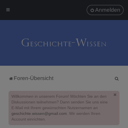
Anmelden
S
Foren-Übersicht
u
c
Willkommen in unserem Forum! Möchten Sie an den
h
Diskussionen teilnehmen? Dann senden Sie uns eine
E-Mail mit Ihrem gewünschten Nutzernamen an
e
geschichte.wissen@gmail.com
. Wir werden Ihren
Account einrichten.